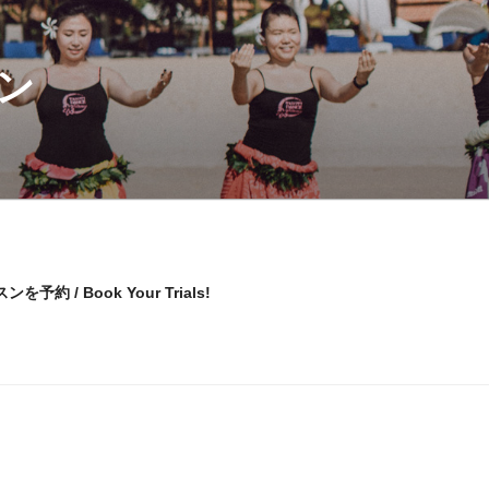
ン
予約 / Book Your Trials!