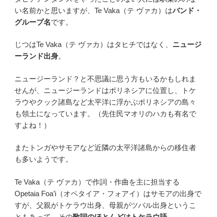
い名前かと思いますが、Te Vaka（テ ヴァカ）は
バンド・
グループ名
です。
じつはTe Vaka（テ ヴァカ）はタヒチではなく、
ニュージ
ーランド出身
。
ニュージーランド？と不思議に思う方もいるかもしれま
せんが、ニュージーランドはポリネシアに位置し、トケ
ラウやクック諸島など太平洋に浮かぶポリネシアの島々
も領土になっています。（先住民マオリのハカも有名で
すよね！）
またトンガやサモアなど近隣の太平洋諸島からの移住者
も多いようです。
Te Vaka（テ ヴァカ）で作詞・作曲を主に担当する
Opetaia Foa’i（オペタイア・フォアイ）はサモアの出身で
すが、父親がトケラウ出身、母親がツバル出身というこ
ともあって、その
歌詞のほとんどはトケラウ語
。