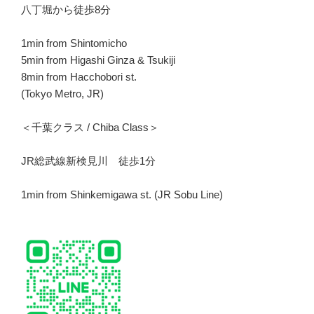
八丁堀から徒歩8分
1min from Shintomicho
5min from Higashi Ginza & Tsukiji
8min from Hacchobori st.
(Tokyo Metro, JR)
＜千葉クラス / Chiba Class＞
JR総武線新検見川 徒歩1分
1min from Shinkemigawa st. (JR Sobu Line)