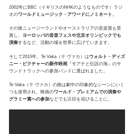
2002年にBBC（イギリスのNHKのようなものです）ラジ
オの
ワールドミュージック・アワードにノミネート
。
その後ニュージーランドやオーストラリアの音楽賞も受
賞し、
ヨーロッパの音楽フェスや北京オリンピックでも
演奏
するなど、活動の場を世界に広げていきます。
そして2015年、Te Vaka（テ ヴァカ）は
ウォルト・ディズ
ニー・ピクチャーの新作映画
『モアナと伝説の海』のサ
ウンドトラックへの参加バンドに選ばれました。
Te Vaka（テ ヴァカ）の曲は劇中の印象的なシーンにいく
つも使用され、映画の
ワールド・プレミアムでの演奏や
グラミー賞への参加
などでも注目を浴びることに。