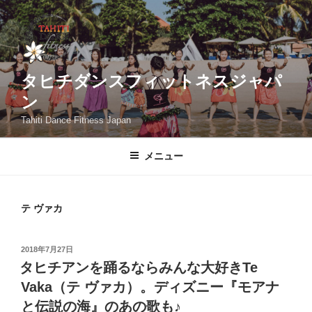
コ
ン
テ
ン
ツ
タヒチダンスフィットネスジャパ
へ
ン
ス
Tahiti Dance Fitness Japan
キ
ッ
メニュー
プ
テ ヴァカ
投
2018年7月27日
稿
タヒチアンを踊るならみんな大好きTe
日:
Vaka（テ ヴァカ）。ディズニー『モアナ
と伝説の海』のあの歌も♪