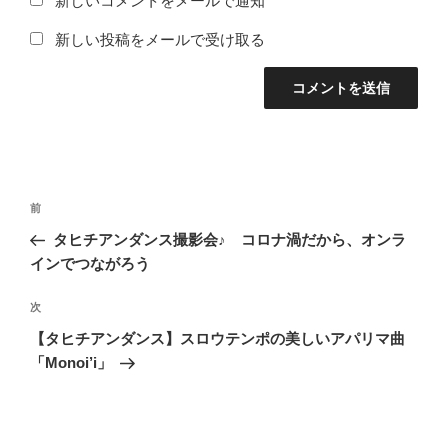
新しいコメントをメールで通知
新しい投稿をメールで受け取る
投
前
前
稿
の
タヒチアンダンス撮影会♪ コロナ渦だから、オンラ
ナ
投
インでつながろう
ビ
稿
ゲ
次
次
の
ー
【タヒチアンダンス】スロウテンポの美しいアパリマ曲
投
シ
「Monoi’i」
稿
ョ
ン