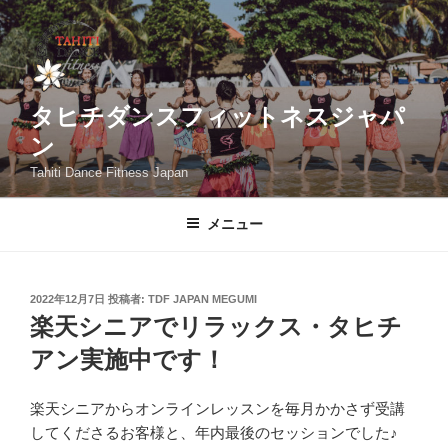
コ
ン
テ
ン
ツ
タヒチダンスフィットネスジャパ
へ
ン
ス
Tahiti Dance Fitness Japan
キ
ッ
メニュー
プ
投
2022年12月7日
投稿者:
TDF JAPAN MEGUMI
稿
楽天シニアでリラックス・タヒチ
日:
アン実施中です！
楽天シニアからオンラインレッスンを毎月かかさず受講
してくださるお客様と、年内最後のセッションでした♪