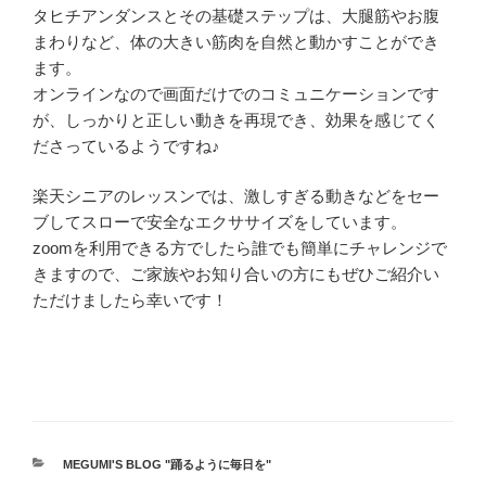
タヒチアンダンスとその基礎ステップは、大腿筋やお腹
まわりなど、体の大きい筋肉を自然と動かすことができ
ます。
オンラインなので画面だけでのコミュニケーションです
が、しっかりと正しい動きを再現でき、効果を感じてく
ださっているようですね♪
楽天シニアのレッスンでは、激しすぎる動きなどをセー
ブしてスローで安全なエクササイズをしています。
zoomを利用できる方でしたら誰でも簡単にチャレンジで
きますので、ご家族やお知り合いの方にもぜひご紹介い
ただけましたら幸いです！
カ
MEGUMI'S BLOG "踊るように毎日を"
テ