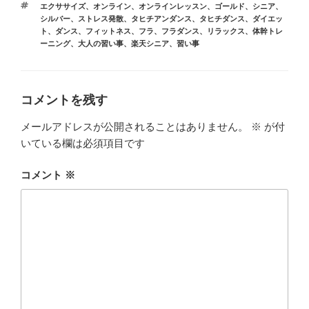
タ
エクササイズ
、
オンライン
、
オンラインレッスン
、
ゴールド
、
シニア
、
ゴ
グ
シルバー
、
ストレス発散
、
タヒチアンダンス
、
タヒチダンス
、
ダイエッ
リ
ト
、
ダンス
、
フィットネス
、
フラ
、
フラダンス
、
リラックス
、
体幹トレ
ー
ーニング
、
大人の習い事
、
楽天シニア
、
習い事
コメントを残す
メールアドレスが公開されることはありません。
※
が付
いている欄は必須項目です
コメント
※