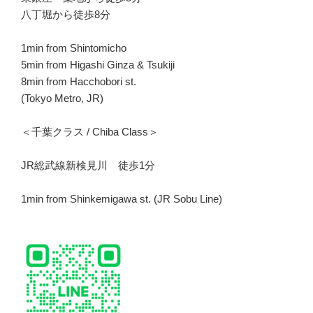
八丁堀から徒歩8分
1min from Shintomicho
5min from Higashi Ginza & Tsukiji
8min from Hacchobori st.
(Tokyo Metro, JR)
＜千葉クラス / Chiba Class＞
JR総武線新検見川 徒歩1分
1min from Shinkemigawa st. (JR Sobu Line)